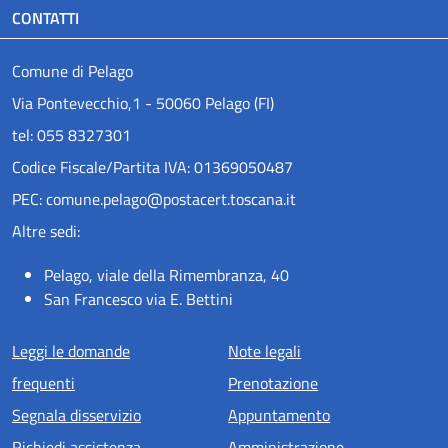
CONTATTI
Comune di Pelago
Via Pontevecchio,1 - 50060 Pelago (FI)
tel: 055 8327301
Codice Fiscale/Partita IVA: 01369050487
PEC: comune.pelago@postacert.toscana.it
Altre sedi:
Pelago, viale della Rimembranza, 40
San Francesco via E. Bettini
Menu piè di pagina
Leggi le domande
Note legali
frequenti
Prenotazione
Segnala disservizio
Appuntamento
Richiedi assistenza
Amministrazione