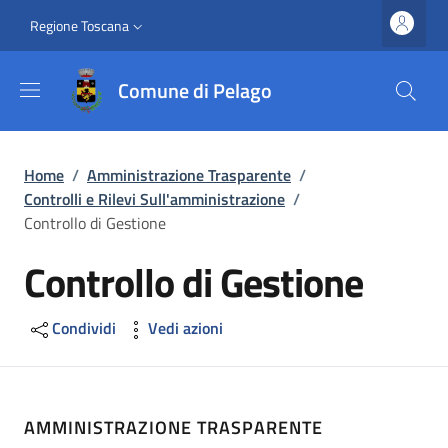
Salta al contenuto principale
Vai al contenuto del piè di pagina
Slim top
Regione Toscana
Comune di Pelago
Briciole di pane
Home
/
Amministrazione Trasparente
/
Controlli e Rilevi Sull'amministrazione
/
Controllo di Gestione
Controllo di Gestione
Condividi
Vedi azioni
AMMINISTRAZIONE TRASPARENTE