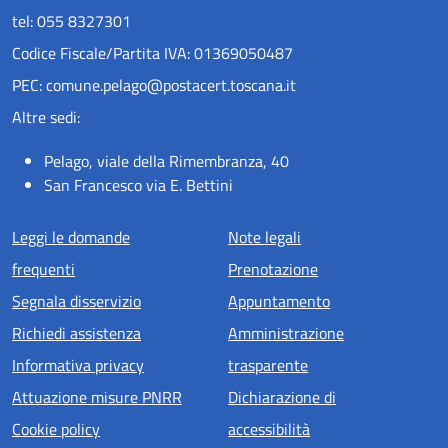
tel: 055 8327301
Codice Fiscale/Partita IVA: 01369050487
PEC: comune.pelago@postacert.toscana.it
Altre sedi:
Pelago, viale della Rimembranza, 40
San Francesco via E. Bettini
Menu piè di pagina
Leggi le domande
Note legali
frequenti
Prenotazione
Segnala disservizio
Appuntamento
Richiedi assistenza
Amministrazione
Informativa privacy
trasparente
Attuazione misure PNRR
Dichiarazione di
Cookie policy
accessibilità