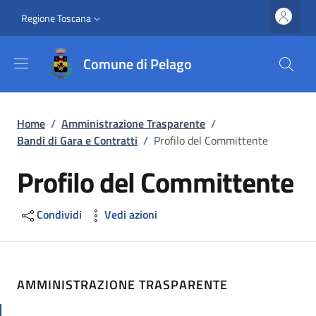
Salta al contenuto principale
Vai al contenuto del piè di pagina
Slim top
Regione Toscana
Comune di Pelago
Briciole di pane
Home
/
Amministrazione Trasparente
/
Bandi di Gara e Contratti
/
Profilo del Committente
Profilo del Committente
Condividi
Vedi azioni
AMMINISTRAZIONE TRASPARENTE