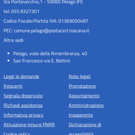
Via Pontevecchio,1 - 50060 Pelago (FI)
tel: 055 8327301
Codice Fiscale/Partita IVA: 01369050487
PEC: comune.pelago@postacert.toscana.it
Altre sedi:
Pelago, viale della Rimembranza, 40
San Francesco via E. Bettini
Menu piè di pagina
Leggi le domande
Note legali
frequenti
Prenotazione
Segnala disservizio
Appuntamento
Richiedi assistenza
Amministrazione
Informativa privacy
trasparente
Attuazione misure PNRR
Dichiarazione di
Cookie policy
accessibilità