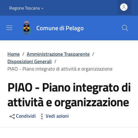
Salta al contenuto principale
Vai al contenuto del piè di pagina
Slim top
Regione Toscana
Comune di Pelago
Briciole di pane
Home
/
Amministrazione Trasparente
/
Disposizioni Generali
/
PIAO - Piano integrato di attività e organizzazione
PIAO - Piano integrato di
attività e organizzazione
Condividi
Vedi azioni