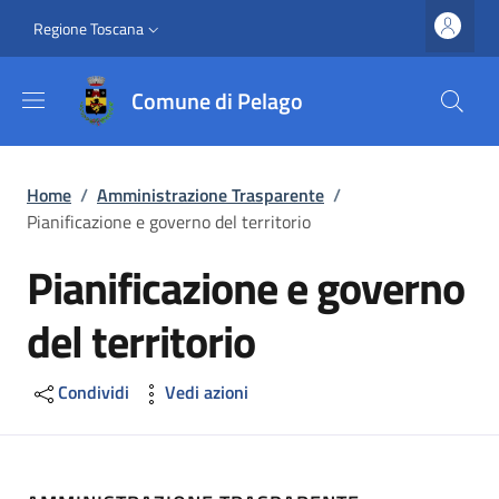
Salta al contenuto principale
Vai al contenuto del piè di pagina
Slim top
Regione Toscana
Comune di Pelago
Briciole di pane
Home
/
Amministrazione Trasparente
/
Pianificazione e governo del territorio
Pianificazione e governo
del territorio
Condividi
Vedi azioni