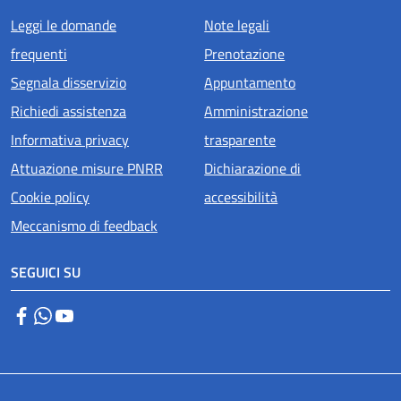
Menu piè di pagina
Leggi le domande
Note legali
frequenti
Prenotazione
Segnala disservizio
Appuntamento
Richiedi assistenza
Amministrazione
Informativa privacy
trasparente
Attuazione misure PNRR
Dichiarazione di
Cookie policy
accessibilità
Meccanismo di feedback
SEGUICI SU
Facebook
WhatsApp
YouTube