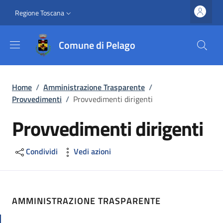
Salta al contenuto principale
Vai al contenuto del piè di pagina
Slim top
Regione Toscana
Comune di Pelago
Briciole di pane
Home
/
Amministrazione Trasparente
/
Provvedimenti
/
Provvedimenti dirigenti
Provvedimenti dirigenti
Condividi
Vedi azioni
AMMINISTRAZIONE TRASPARENTE