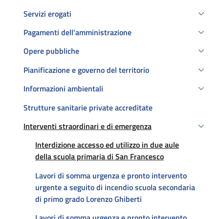
Servizi erogati
Pagamenti dell'amministrazione
Opere pubbliche
Pianificazione e governo del territorio
Informazioni ambientali
Strutture sanitarie private accreditate
Interventi straordinari e di emergenza
Attivo
Att
Interdizione accesso ed utilizzo in due aule
della scuola primaria di San Francesco
Lavori di somma urgenza e pronto intervento
urgente a seguito di incendio scuola secondaria
di primo grado Lorenzo Ghiberti
Lavori di somma urgenza e pronto intervento