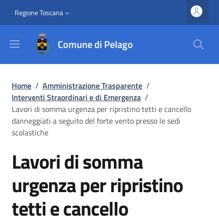
Salta al contenuto principale
Vai al contenuto del piè di pagina
Slim top
Regione Toscana
Comune di Pelago
Briciole di pane
Home
/
Amministrazione Trasparente
/
Interventi Straordinari e di Emergenza
/
Lavori di somma urgenza per ripristino tetti e cancello
danneggiati a seguito del forte vento presso le sedi
scolastiche
Lavori di somma
urgenza per ripristino
tetti e cancello