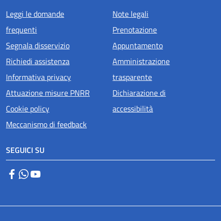
Menu piè di pagina
Leggi le domande
Note legali
frequenti
Prenotazione
Segnala disservizio
Appuntamento
Richiedi assistenza
Amministrazione
Informativa privacy
trasparente
Attuazione misure PNRR
Dichiarazione di
Cookie policy
accessibilità
Meccanismo di feedback
SEGUICI SU
Facebook
WhatsApp
YouTube