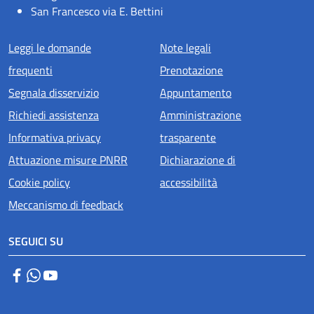
San Francesco via E. Bettini
Menu piè di pagina
Leggi le domande
Note legali
frequenti
Prenotazione
Segnala disservizio
Appuntamento
Richiedi assistenza
Amministrazione
Informativa privacy
trasparente
Attuazione misure PNRR
Dichiarazione di
Cookie policy
accessibilità
Meccanismo di feedback
SEGUICI SU
Facebook
WhatsApp
YouTube