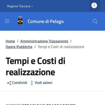
Salta al contenuto principale
Vai al contenuto del piè di pagina
Slim top
Regione Toscana
Comune di Pelago
Briciole di pane
Home
/
Amministrazione Trasparente
/
Opere Pubbliche
/
Tempi e Costi di realizzazione
Tempi e Costi di
realizzazione
Condividi
Vedi azioni