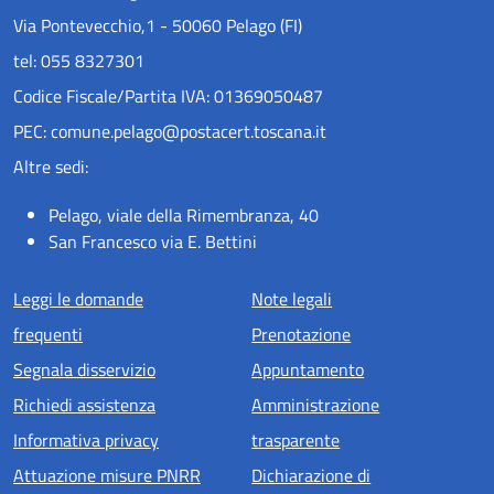
Via Pontevecchio,1 - 50060 Pelago (FI)
tel: 055 8327301
Codice Fiscale/Partita IVA: 01369050487
PEC: comune.pelago@postacert.toscana.it
Altre sedi:
Pelago, viale della Rimembranza, 40
San Francesco via E. Bettini
Menu piè di pagina
Leggi le domande
Note legali
frequenti
Prenotazione
Segnala disservizio
Appuntamento
Richiedi assistenza
Amministrazione
Informativa privacy
trasparente
Attuazione misure PNRR
Dichiarazione di