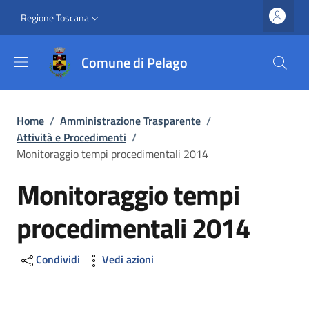
Salta al contenuto principale
Vai al contenuto del piè di pagina
Slim top
Regione Toscana
Comune di Pelago
Briciole di pane
Home
/
Amministrazione Trasparente
/
Attività e Procedimenti
/
Monitoraggio tempi procedimentali 2014
Monitoraggio tempi
procedimentali 2014
Condividi
Vedi azioni