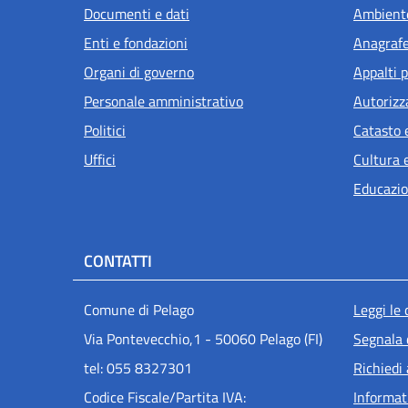
Documenti e dati
Ambient
Enti e fondazioni
Anagrafe 
Organi di governo
Appalti p
Personale amministrativo
Autorizz
Politici
Catasto 
Uffici
Cultura 
Educazio
CONTATTI
Men
Comune di Pelago
Leggi le
Via Pontevecchio,1 - 50060 Pelago (FI)
Segnala 
tel: 055 8327301
Richiedi
Codice Fiscale/Partita IVA:
Informat