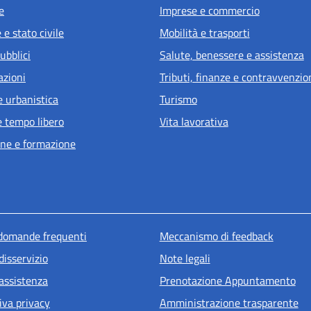
e
Imprese e commercio
e stato civile
Mobilità e trasporti
ubblici
Salute, benessere e assistenza
azioni
Tributi, finanze e contravvenzio
e urbanistica
Turismo
e tempo libero
Vita lavorativa
ne e formazione
u piè di pagina
 domande frequenti
Meccanismo di feedback
disservizio
Note legali
 assistenza
Prenotazione Appuntamento
iva privacy
Amministrazione trasparente