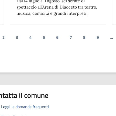
Dal 14 luglio al 1 agosto, sei serate di
spettacolo all’Arena di Diacceto tra teatro,
musica, comicità e grandi interpreti.
2
3
4
5
6
7
8
9
…
dente
a attuale
Pagina
Pagina
Pagina
Pagina
Pagina
Pagina
Pagina
Pagina
ntatta il comune
Leggi le domande frequenti