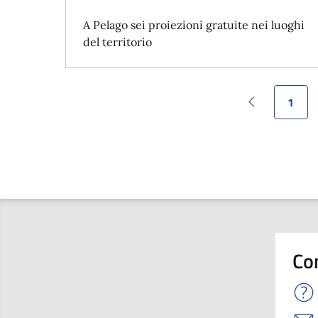
A Pelago sei proiezioni gratuite nei luoghi
del territorio
1
Pagina prece
Pagin
Co