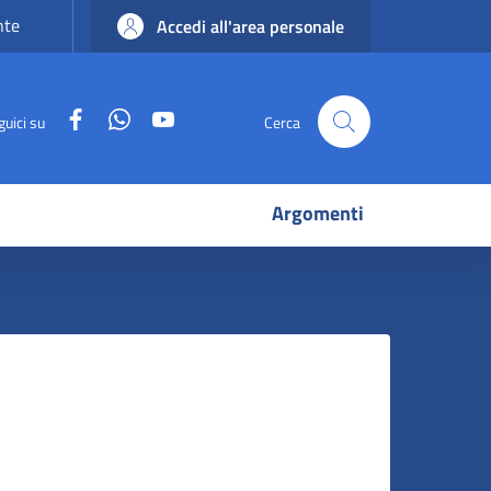
nte
Accedi all'area personale
Facebook
WhatsApp
YouTube
guici su
Cerca
Argomenti