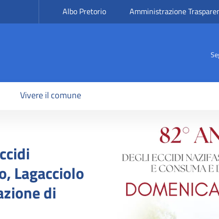
Albo Pretorio
Amministrazione Traspare
Se
Vivere il comune
a
Image
ccidi
o, Lagacciolo
azione di