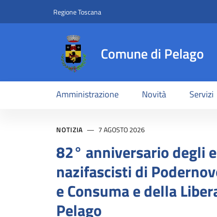
Comune di Pelago
Slim top
Salta al contenuto principale
Vai al contenuto del piè di pagina
Regione Toscana
Comune di Pelago
Amministrazione
Novità
Servizi
Contenuti in evidenz
NOTIZIA
7 AGOSTO 2026
82° anniversario degli e
nazifascisti di Podernov
e Consuma e della Liber
Pelago