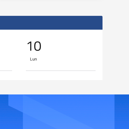
10
11
Lun
Mar