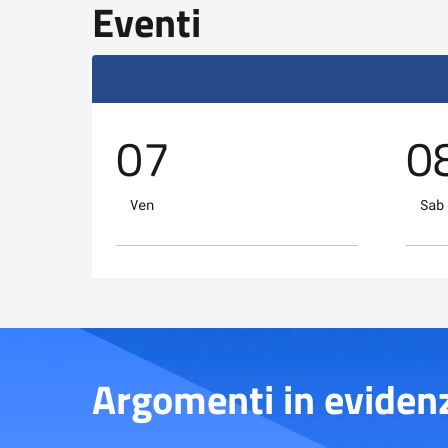
Eventi
07
0
Ven
Sab
Argomenti in eviden