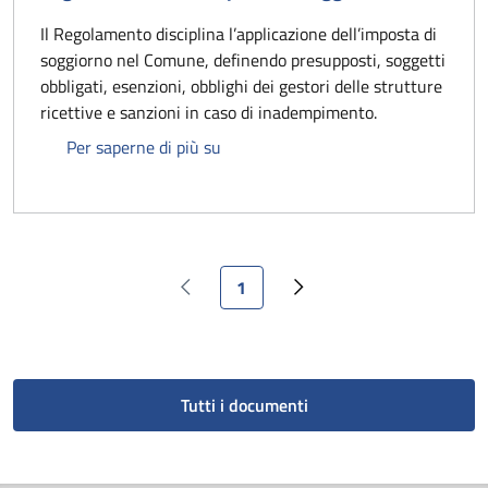
Il Regolamento disciplina l’applicazione dell’imposta di
soggiorno nel Comune, definendo presupposti, soggetti
obbligati, esenzioni, obblighi dei gestori delle strutture
ricettive e sanzioni in caso di inadempimento.
Regolamento sulla imposta di soggi
Per saperne di più su
Pagina attuale
1
Pagina precedente
Pagina successiva
Tutti i documenti