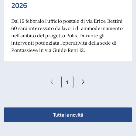
2026
Dal 16 febbraio l’ufficio postale di via Erice Bettini
60 sarà interessato da lavori di ammodernamento
nell’ambito del progetto Polis. Durante gli
interventi potenziata l’operatività della sede di
Pontassieve in via Guido Reni 12.
Pagina attuale
1
Pagina precedente
Pagina successiva
Tutte le novità