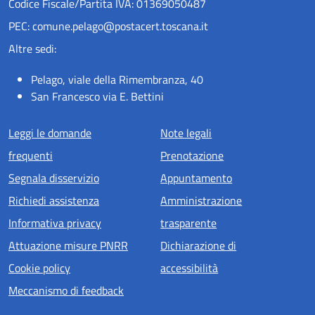
Codice Fiscale/Partita IVA: 01369050487
PEC: comune.pelago@postacert.toscana.it
Altre sedi:
Pelago, viale della Rimembranza, 40
San Francesco via E. Bettini
Menu piè di pagina
Leggi le domande
Note legali
frequenti
Prenotazione
Segnala disservizio
Appuntamento
Richiedi assistenza
Amministrazione
Informativa privacy
trasparente
Attuazione misure PNRR
Dichiarazione di
Cookie policy
accessibilità
Meccanismo di feedback