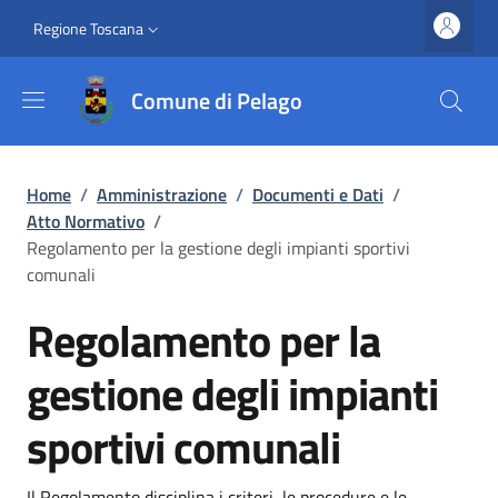
Salta al contenuto principale
Vai al contenuto del piè di pagina
Slim top
Regione Toscana
Comune di Pelago
Briciole di pane
Home
/
Amministrazione
/
Documenti e Dati
/
Atto Normativo
/
Regolamento per la gestione degli impianti sportivi
comunali
Regolamento per la
gestione degli impianti
sportivi comunali
Il Regolamento disciplina i criteri, le procedure e le