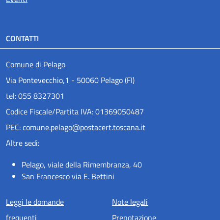
CONTATTI
Comune di Pelago
Via Pontevecchio,1 - 50060 Pelago (FI)
tel: 055 8327301
Codice Fiscale/Partita IVA: 01369050487
PEC: comune.pelago@postacert.toscana.it
Altre sedi:
Pelago, viale della Rimembranza, 40
San Francesco via E. Bettini
Menu piè di pagina
Leggi le domande
Note legali
frequenti
Prenotazione