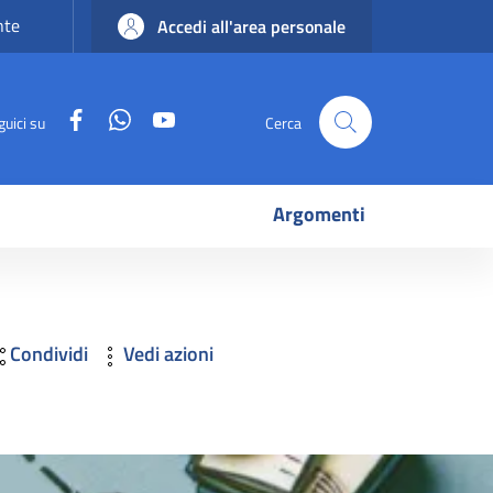
nte
Accedi all'area personale
Facebook
WhatsApp
YouTube
guici su
Cerca
Argomenti
Condividi
Vedi azioni