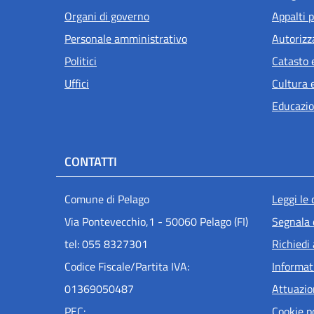
Organi di governo
Appalti p
Personale amministrativo
Autorizz
Politici
Catasto 
Uffici
Cultura 
Educazio
CONTATTI
Men
Comune di Pelago
Leggi le
Via Pontevecchio,1 - 50060 Pelago (FI)
Segnala 
tel: 055 8327301
Richiedi
Codice Fiscale/Partita IVA:
Informat
01369050487
Attuazi
PEC:
Cookie p