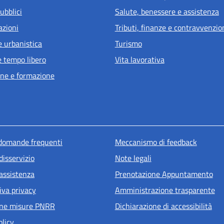
ubblici
Salute, benessere e assistenza
azioni
Tributi, finanze e contravvenzio
e urbanistica
Turismo
e tempo libero
Vita lavorativa
ne e formazione
u piè di pagina
 domande frequenti
Meccanismo di feedback
disservizio
Note legali
 assistenza
Prenotazione Appuntamento
iva privacy
Amministrazione trasparente
one misure PNRR
Dichiarazione di accessibilità
olicy