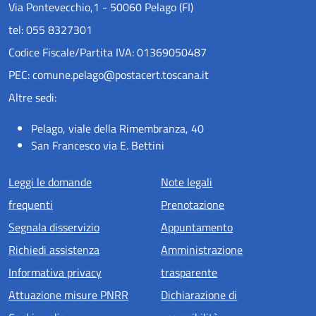
Via Pontevecchio,1 - 50060 Pelago (FI)
tel: 055 8327301
Codice Fiscale/Partita IVA: 01369050487
PEC: comune.pelago@postacert.toscana.it
Altre sedi:
Pelago, viale della Rimembranza, 40
San Francesco via E. Bettini
Menu piè di pagina
Leggi le domande
Note legali
frequenti
Prenotazione
Segnala disservizio
Appuntamento
Richiedi assistenza
Amministrazione
Informativa privacy
trasparente
Attuazione misure PNRR
Dichiarazione di