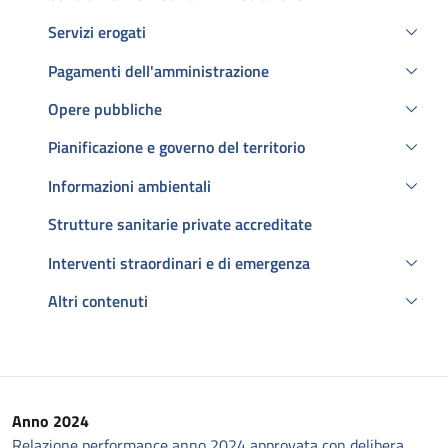
Servizi erogati
Pagamenti dell'amministrazione
Opere pubbliche
Pianificazione e governo del territorio
Informazioni ambientali
Strutture sanitarie private accreditate
Interventi straordinari e di emergenza
Altri contenuti
Descrizione
Anno 2024
Relazione performance anno 2024 approvata con delibera