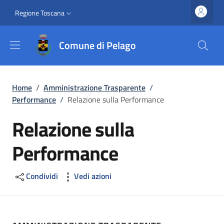
Salta al contenuto principale
Vai al contenuto del piè di pagina
Slim top
Regione Toscana
Comune di Pelago
Briciole di pane
Home
/
Amministrazione Trasparente
/
Performance
/
Relazione sulla Performance
Relazione sulla
Performance
Condividi
Vedi azioni