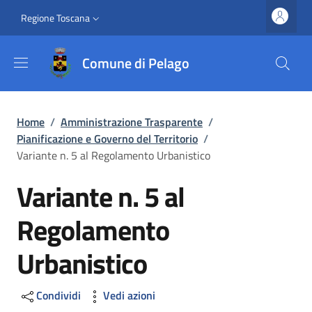
Salta al contenuto principale
Vai al contenuto del piè di pagina
Slim top
Regione Toscana
Comune di Pelago
Briciole di pane
Home
/
Amministrazione Trasparente
/
Pianificazione e Governo del Territorio
/
Variante n. 5 al Regolamento Urbanistico
Variante n. 5 al
Regolamento
Urbanistico
Condividi
Vedi azioni