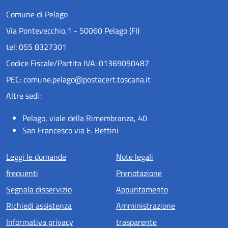
Comune di Pelago
Via Pontevecchio,1 - 50060 Pelago (FI)
tel: 055 8327301
Codice Fiscale/Partita IVA: 01369050487
PEC: comune.pelago@postacert.toscana.it
Altre sedi:
Pelago, viale della Rimembranza, 40
San Francesco via E. Bettini
Menu piè di pagina
Leggi le domande
Note legali
frequenti
Prenotazione
Segnala disservizio
Appuntamento
Richiedi assistenza
Amministrazione
Informativa privacy
trasparente