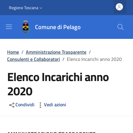
Salta al contenuto principale
Vai al contenuto del piè di pagina
Slim top
Regione Toscana
Comune di Pelago
Briciole di pane
Home
/
Amministrazione Trasparente
/
Consulenti e Collaboratori
/
Elenco Incarichi anno 2020
Elenco Incarichi anno
2020
Condividi
Vedi azioni