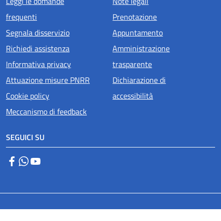
Menu piè di pagina
Leggi le domande
Note legali
frequenti
Prenotazione
Segnala disservizio
Appuntamento
Richiedi assistenza
Amministrazione
Informativa privacy
trasparente
Attuazione misure PNRR
Dichiarazione di
Cookie policy
accessibilità
Meccanismo di feedback
SEGUICI SU
Facebook
WhatsApp
YouTube
Small prints