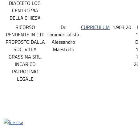
DIACCETO LOC.
CENTRO VIA
DELLA CHIESA
RICORSO
Dr.
CURRICULUM
1.903,20
PENDENTE IN CTP
commercialista
1
PROPOSTO DALLA
Alessandro
D
SOC. VILLA
Maestrelli
1
GRASSINA SRL.
1
INCARICO
2
PATROCINIO
LEGALE