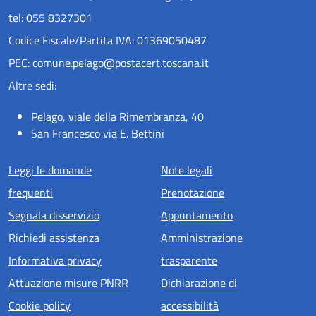
tel: 055 8327301
Codice Fiscale/Partita IVA: 01369050487
PEC: comune.pelago@postacert.toscana.it
Altre sedi:
Pelago, viale della Rimembranza, 40
San Francesco via E. Bettini
Menu piè di pagina
Leggi le domande
Note legali
frequenti
Prenotazione
Segnala disservizio
Appuntamento
Richiedi assistenza
Amministrazione
Informativa privacy
trasparente
Attuazione misure PNRR
Dichiarazione di
Cookie policy
accessibilità