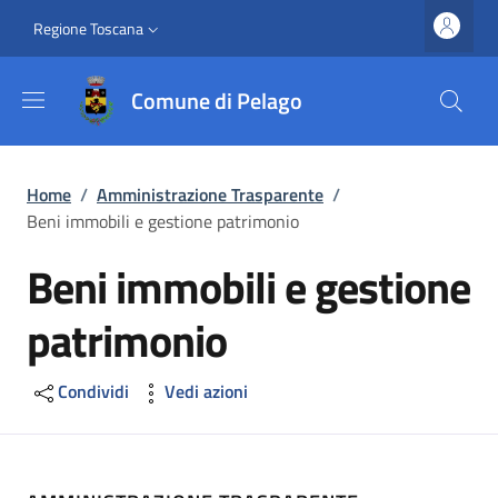
Salta al contenuto principale
Vai al contenuto del piè di pagina
Slim top
Regione Toscana
Comune di Pelago
Briciole di pane
Home
/
Amministrazione Trasparente
/
Beni immobili e gestione patrimonio
Beni immobili e gestione
patrimonio
Condividi
Vedi azioni