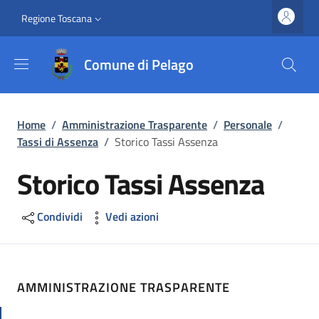
Salta al contenuto principale
Vai al contenuto del piè di pagina
Slim top
Regione Toscana
Comune di Pelago
Briciole di pane
Home
/
Amministrazione Trasparente
/
Personale
/
Tassi di Assenza
/
Storico Tassi Assenza
Storico Tassi Assenza
Condividi
Vedi azioni
AMMINISTRAZIONE TRASPARENTE