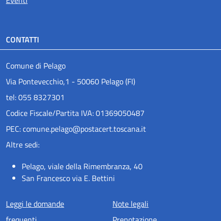
Eventi
CONTATTI
Comune di Pelago
Via Pontevecchio,1 - 50060 Pelago (FI)
tel: 055 8327301
Codice Fiscale/Partita IVA: 01369050487
PEC: comune.pelago@postacert.toscana.it
Altre sedi:
Pelago, viale della Rimembranza, 40
San Francesco via E. Bettini
Menu piè di pagina
Leggi le domande
Note legali
frequenti
Prenotazione