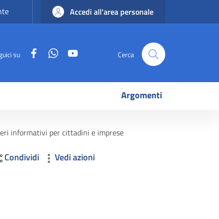
nte
Accedi all'area personale
Facebook
WhatsApp
YouTube
guici su
Cerca
Argomenti
ri informativi per cittadini e imprese
Condividi
Vedi azioni