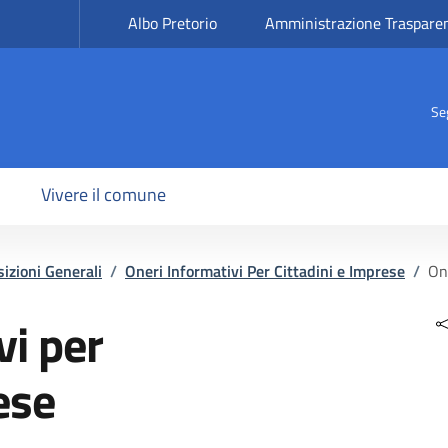
Albo Pretorio
Amministrazione Traspare
Se
Vivere il comune
izioni Generali
/
Oneri Informativi Per Cittadini e Imprese
/
One
vi per
ese