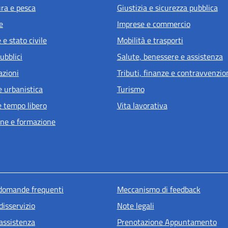
ura e pesca
Giustizia e sicurezza pubblica
e
Imprese e commercio
e stato civile
Mobilità e trasporti
ubblici
Salute, benessere e assistenza
azioni
Tributi, finanze e contravvenzio
e urbanistica
Turismo
e tempo libero
Vita lavorativa
ne e formazione
u piè di pagina
 domande frequenti
Meccanismo di feedback
disservizio
Note legali
 assistenza
Prenotazione Appuntamento