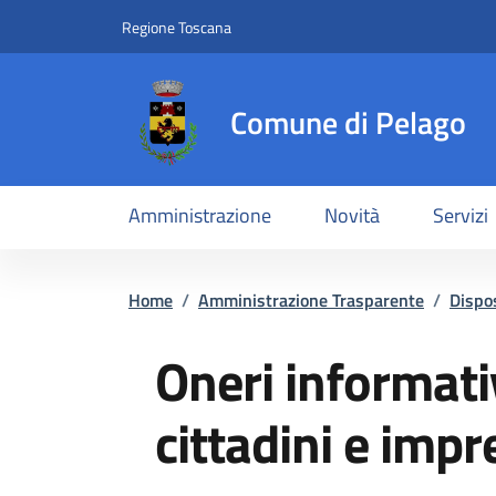
Slim top
Salta al contenuto principale
Vai al contenuto del piè di pagina
Regione Toscana
Comune di Pelago
Amministrazione
Novità
Servizi
Briciole di pane
Home
/
Amministrazione Trasparente
/
Dispos
Oneri informati
cittadini e impr