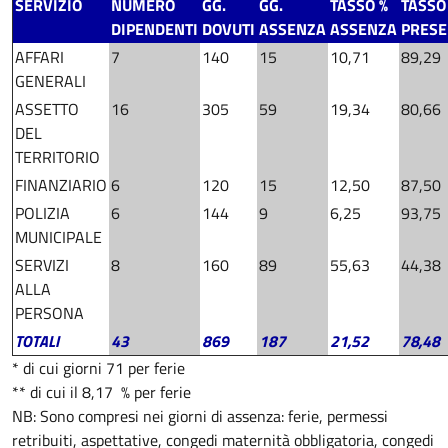
SERVIZIO
NUMERO
GG.
GG.
TASSO %
TASSO
DIPENDENTI
DOVUTI
ASSENZA
ASSENZA
PRES
AFFARI
7
140
15
10,71
89,29
GENERALI
ASSETTO
16
305
59
19,34
80,66
DEL
TERRITORIO
FINANZIARIO
6
120
15
12,50
87,50
POLIZIA
6
144
9
6,25
93,75
MUNICIPALE
SERVIZI
8
160
89
55,63
44,38
ALLA
PERSONA
TOTALI
43
869
187
21,52
78,48
* di cui giorni 71 per ferie
** di cui il 8,17 % per ferie
NB: Sono compresi nei giorni di assenza: ferie, permessi
retribuiti, aspettative, congedi maternità obbligatoria, congedi