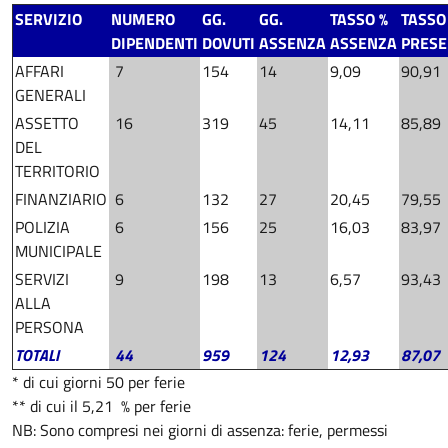
SERVIZIO
NUMERO
GG.
GG.
TASSO %
TASSO
DIPENDENTI
DOVUTI
ASSENZA
ASSENZA
PRES
AFFARI
7
154
14
9,09
90,91
GENERALI
ASSETTO
16
319
45
14,11
85,89
DEL
TERRITORIO
FINANZIARIO
6
132
27
20,45
79,55
POLIZIA
6
156
25
16,03
83,97
MUNICIPALE
SERVIZI
9
198
13
6,57
93,43
ALLA
PERSONA
TOTALI
44
959
124
12,93
87,07
* di cui giorni 50 per ferie
** di cui il 5,21 % per ferie
NB: Sono compresi nei giorni di assenza: ferie, permessi