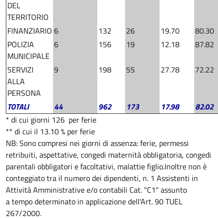
DEL
TERRITORIO
FINANZIARIO
6
132
26
19.70
80.30
POLIZIA
6
156
19
12.18
87.82
MUNICIPALE
SERVIZI
9
198
55
27.78
72.22
ALLA
PERSONA
TOTALI
44
962
173
17.98
82.02
* di cui giorni 126 per ferie
** di cui il 13.10 % per ferie
NB: Sono compresi nei giorni di assenza: ferie, permessi
retribuiti, aspettative, congedi maternità obbligatoria, congedi
parentali obbligatori e facoltativi, malattie figlio.
Inoltre non è
conteggiato tra il numero dei dipendenti, n. 1 Assistenti in
Attività Amministrative e/o contabili Cat. "C1" assunto
a tempo determinato in applicazione dell'Art. 90 TUEL
267/2000.