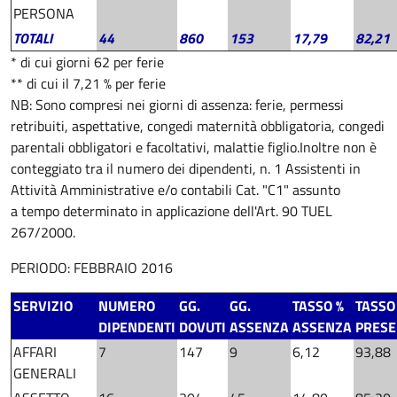
PERSONA
TOTALI
44
860
153
17,79
82,21
* di cui giorni 62 per ferie
** di cui il 7,21 % per ferie
NB: Sono compresi nei giorni di assenza: ferie, permessi
retribuiti, aspettative, congedi maternità obbligatoria, congedi
parentali obbligatori e facoltativi, malattie figlio.
Inoltre non è
conteggiato tra il numero dei dipendenti, n. 1 Assistenti in
Attività Amministrative e/o contabili Cat. "C1" assunto
a tempo determinato in applicazione dell'Art. 90 TUEL
267/2000.
PERIODO: FEBBRAIO 2016
SERVIZIO
NUMERO
GG.
GG.
TASSO %
TASSO
DIPENDENTI
DOVUTI
ASSENZA
ASSENZA
PRES
AFFARI
7
147
9
6,12
93,88
GENERALI