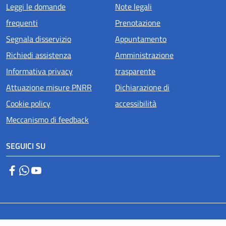
Menu piè di pagina
Leggi le domande
Note legali
frequenti
Prenotazione
Segnala disservizio
Appuntamento
Richiedi assistenza
Amministrazione
Informativa privacy
trasparente
Attuazione misure PNRR
Dichiarazione di
Cookie policy
accessibilità
Meccanismo di feedback
SEGUICI SU
Facebook
WhatsApp
YouTube
Small prints