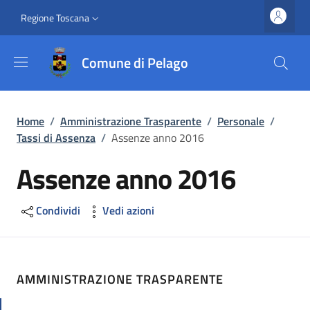
Salta al contenuto principale
Vai al contenuto del piè di pagina
Slim top
Regione Toscana
Comune di Pelago
Briciole di pane
Home
/
Amministrazione Trasparente
/
Personale
/
Tassi di Assenza
/
Assenze anno 2016
Assenze anno 2016
Condividi
Vedi azioni
AMMINISTRAZIONE TRASPARENTE