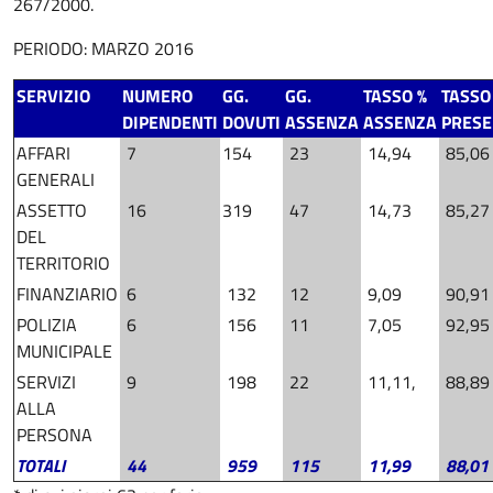
267/2000.
PERIODO: MARZO 2016
SERVIZIO
NUMERO
GG.
GG.
TASSO %
TASSO
DIPENDENTI
DOVUTI
ASSENZA
ASSENZA
PRES
AFFARI
7
154
23
14,94
85,06
GENERALI
ASSETTO
16
319
47
14,73
85,27
DEL
TERRITORIO
FINANZIARIO
6
132
12
9,09
90,91
POLIZIA
6
156
11
7,05
92,95
MUNICIPALE
SERVIZI
9
198
22
11,11,
88,89
ALLA
PERSONA
TOTALI
44
959
115
11,99
88,01