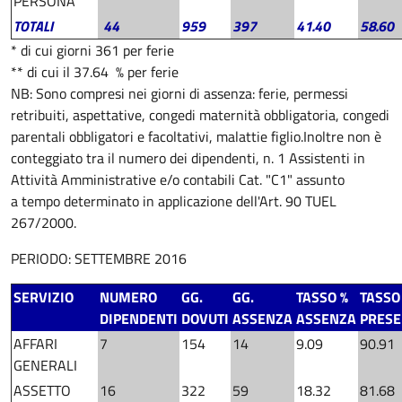
PERSONA
TOTALI
44
959
397
41.40
58.60
* di cui giorni 361 per ferie
** di cui il 37.64 % per ferie
NB: Sono compresi nei giorni di assenza: ferie, permessi
retribuiti, aspettative, congedi maternità obbligatoria, congedi
parentali obbligatori e facoltativi, malattie figlio.
Inoltre non è
conteggiato tra il numero dei dipendenti, n. 1 Assistenti in
Attività Amministrative e/o contabili Cat. "C1" assunto
a tempo determinato in applicazione dell'Art. 90 TUEL
267/2000.
PERIODO: SETTEMBRE 2016
SERVIZIO
NUMERO
GG.
GG.
TASSO %
TASSO
DIPENDENTI
DOVUTI
ASSENZA
ASSENZA
PRES
AFFARI
7
154
14
9.09
90.91
GENERALI
ASSETTO
16
322
59
18.32
81.68