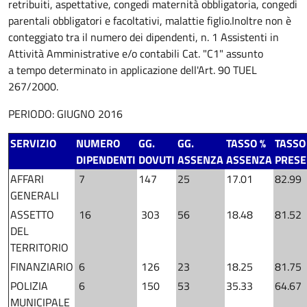
retribuiti, aspettative, congedi maternità obbligatoria, congedi
parentali obbligatori e facoltativi, malattie figlio.
Inoltre non è
conteggiato tra il numero dei dipendenti, n. 1 Assistenti in
Attività Amministrative e/o contabili Cat. "C1" assunto
a tempo determinato in applicazione dell'Art. 90 TUEL
267/2000.
PERIODO: GIUGNO 2016
SERVIZIO
NUMERO
GG.
GG.
TASSO %
TASSO
DIPENDENTI
DOVUTI
ASSENZA
ASSENZA
PRES
AFFARI
7
147
25
17.01
82.99
GENERALI
ASSETTO
16
303
56
18.48
81.52
DEL
TERRITORIO
FINANZIARIO
6
126
23
18.25
81.75
POLIZIA
6
150
53
35.33
64.67
MUNICIPALE