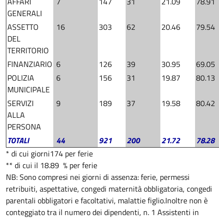
AFFARI
7
147
31
21.09
78.91
GENERALI
ASSETTO
16
303
62
20.46
79.54
DEL
TERRITORIO
FINANZIARIO
6
126
39
30.95
69.05
POLIZIA
6
156
31
19.87
80.13
MUNICIPALE
SERVIZI
9
189
37
19.58
80.42
ALLA
PERSONA
TOTALI
44
921
200
21.72
78.28
* di cui giorni174 per ferie
** di cui il 18.89 % per ferie
NB: Sono compresi nei giorni di assenza: ferie, permessi
retribuiti, aspettative, congedi maternità obbligatoria, congedi
parentali obbligatori e facoltativi, malattie figlio.
Inoltre non è
conteggiato tra il numero dei dipendenti, n. 1 Assistenti in