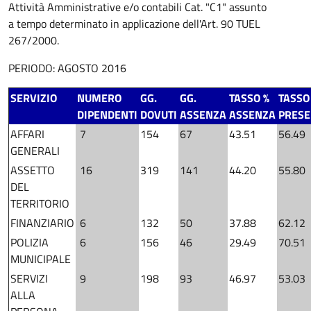
Attività Amministrative e/o contabili Cat. "C1" assunto
a tempo determinato in applicazione dell'Art. 90 TUEL
267/2000.
PERIODO: AGOSTO 2016
SERVIZIO
NUMERO
GG.
GG.
TASSO %
TASSO
DIPENDENTI
DOVUTI
ASSENZA
ASSENZA
PRES
AFFARI
7
154
67
43.51
56.49
GENERALI
ASSETTO
16
319
141
44.20
55.80
DEL
TERRITORIO
FINANZIARIO
6
132
50
37.88
62.12
POLIZIA
6
156
46
29.49
70.51
MUNICIPALE
SERVIZI
9
198
93
46.97
53.03
ALLA