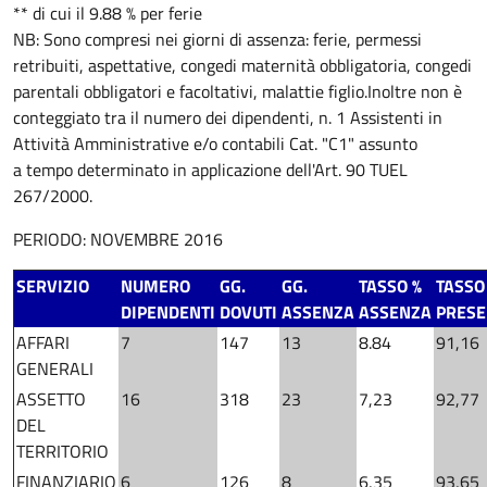
** di cui il 9.88 % per ferie
NB: Sono compresi nei giorni di assenza: ferie, permessi
retribuiti, aspettative, congedi maternità obbligatoria, congedi
parentali obbligatori e facoltativi, malattie figlio.
Inoltre non è
conteggiato tra il numero dei dipendenti, n. 1 Assistenti in
Attività Amministrative e/o contabili Cat. "C1" assunto
a tempo determinato in applicazione dell'Art. 90 TUEL
267/2000.
PERIODO: NOVEMBRE 2016
SERVIZIO
NUMERO
GG.
GG.
TASSO %
TASSO
DIPENDENTI
DOVUTI
ASSENZA
ASSENZA
PRES
AFFARI
7
147
13
8.84
91,16
GENERALI
ASSETTO
16
318
23
7,23
92,77
DEL
TERRITORIO
FINANZIARIO
6
126
8
6,35
93,65