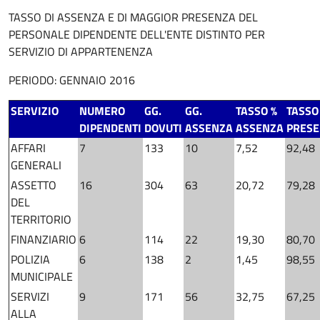
Descrizione
TASSO DI ASSENZA E DI MAGGIOR PRESENZA DEL
PERSONALE DIPENDENTE DELL'ENTE DISTINTO PER
SERVIZIO DI APPARTENENZA
PERIODO: GENNAIO 2016
SERVIZIO
NUMERO
GG.
GG.
TASSO %
TASSO
DIPENDENTI
DOVUTI
ASSENZA
ASSENZA
PRES
AFFARI
7
133
10
7,52
92,48
GENERALI
ASSETTO
16
304
63
20,72
79,28
DEL
TERRITORIO
FINANZIARIO
6
114
22
19,30
80,70
POLIZIA
6
138
2
1,45
98,55
MUNICIPALE
SERVIZI
9
171
56
32,75
67,25
ALLA