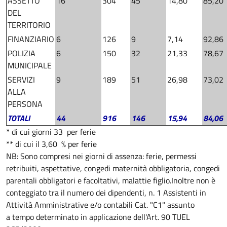
ASSETTO
16
304
45
14,80
85,20
DEL
TERRITORIO
FINANZIARIO
6
126
9
7,14
92,86
POLIZIA
6
150
32
21,33
78,67
MUNICIPALE
SERVIZI
9
189
51
26,98
73,02
ALLA
PERSONA
TOTALI
44
916
146
15,94
84,06
* di cui giorni 33 per ferie
** di cui il 3,60 % per ferie
NB: Sono compresi nei giorni di assenza: ferie, permessi
retribuiti, aspettative, congedi maternità obbligatoria, congedi
parentali obbligatori e facoltativi, malattie figlio.
Inoltre non è
conteggiato tra il numero dei dipendenti, n. 1 Assistenti in
Attività Amministrative e/o contabili Cat. "C1" assunto
a tempo determinato in applicazione dell'Art. 90 TUEL