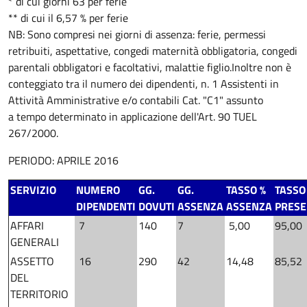
* di cui giorni 63 per ferie
** di cui il 6,57 % per ferie
NB: Sono compresi nei giorni di assenza: ferie, permessi
retribuiti, aspettative, congedi maternità obbligatoria, congedi
parentali obbligatori e facoltativi, malattie figlio.
Inoltre non è
conteggiato tra il numero dei dipendenti, n. 1 Assistenti in
Attività Amministrative e/o contabili Cat. "C1" assunto
a tempo determinato in applicazione dell'Art. 90 TUEL
267/2000.
PERIODO: APRILE 2016
SERVIZIO
NUMERO
GG.
GG.
TASSO %
TASSO
DIPENDENTI
DOVUTI
ASSENZA
ASSENZA
PRES
AFFARI
7
140
7
5,00
95,00
GENERALI
ASSETTO
16
290
42
14,48
85,52
DEL
TERRITORIO