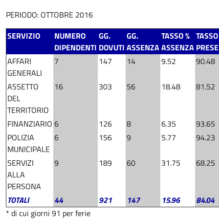
PERIODO: OTTOBRE 2016
SERVIZIO
NUMERO
GG.
GG.
TASSO %
TASSO
DIPENDENTI
DOVUTI
ASSENZA
ASSENZA
PRES
AFFARI
7
147
14
9.52
90.48
GENERALI
ASSETTO
16
303
56
18.48
81.52
DEL
TERRITORIO
FINANZIARIO
6
126
8
6.35
93.65
POLIZIA
6
156
9
5.77
94.23
MUNICIPALE
SERVIZI
9
189
60
31.75
68.25
ALLA
PERSONA
TOTALI
44
921
147
15.96
84.04
* di cui giorni 91 per ferie