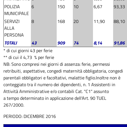
POLIZIA
6
150
10
6,67
93,33
MUNICIPALE
SERVIZI
8
168
20
11,90
88,10
ALLA
PERSONA
TOTALI
43
909
74
8,14
91,86
* di cui giorni 43 per ferie
** di cui il 4,73 % per ferie
NB: Sono compresi nei giorni di assenza: ferie, permessi
retribuiti, aspettative, congedi maternità obbligatoria, congedi
parentali obbligatori e facoltativi, malattie figlio.
Inoltre non è
conteggiato tra il numero dei dipendenti, n. 1 Assistenti in
Attività Amministrative e/o contabili Cat. "C1" assunto
a tempo determinato in applicazione dell'Art. 90 TUEL
267/2000.
PERIODO: DICEMBRE 2016