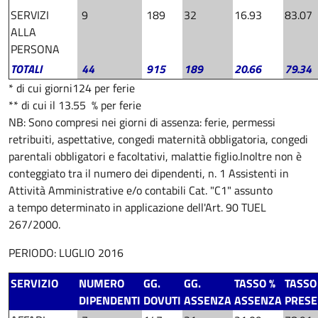
SERVIZI
9
189
32
16.93
83.07
ALLA
PERSONA
TOTALI
44
915
189
20.66
79.34
* di cui giorni124 per ferie
** di cui il 13.55 % per ferie
NB: Sono compresi nei giorni di assenza: ferie, permessi
retribuiti, aspettative, congedi maternità obbligatoria, congedi
parentali obbligatori e facoltativi, malattie figlio.
Inoltre non è
conteggiato tra il numero dei dipendenti, n. 1 Assistenti in
Attività Amministrative e/o contabili Cat. "C1" assunto
a tempo determinato in applicazione dell'Art. 90 TUEL
267/2000.
PERIODO: LUGLIO 2016
SERVIZIO
NUMERO
GG.
GG.
TASSO %
TASSO
DIPENDENTI
DOVUTI
ASSENZA
ASSENZA
PRES