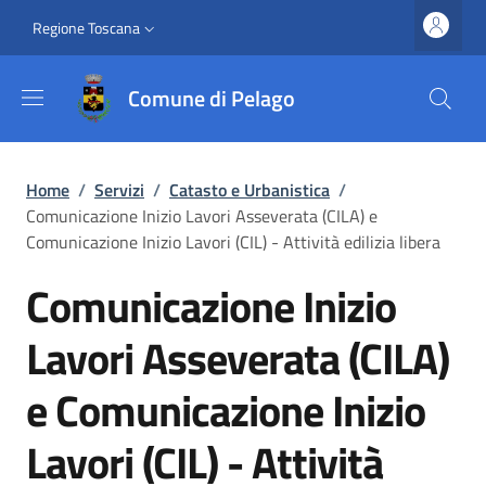
Salta al contenuto principale
Vai al contenuto del piè di pagina
Slim top
Regione Toscana
Comune di Pelago
Briciole di pane
Home
/
Servizi
/
Catasto e Urbanistica
/
Comunicazione Inizio Lavori Asseverata (CILA) e
Comunicazione Inizio Lavori (CIL) - Attività edilizia libera
Comunicazione Inizio
Lavori Asseverata (CILA)
e Comunicazione Inizio
Lavori (CIL) - Attività