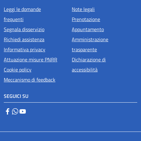
Menu piè di pagina
Leggi le domande
Note legali
frequenti
Prenotazione
Segnala disservizio
Appuntamento
Richiedi assistenza
Amministrazione
Informativa privacy
trasparente
Attuazione misure PNRR
Dichiarazione di
Cookie policy
accessibilità
Meccanismo di feedback
SEGUICI SU
Facebook
WhatsApp
YouTube