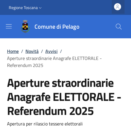
Salta al contenuto principale
Vai al contenuto del piè di pagina
Slim top
Regione Toscana
Comune di Pelago
Briciole di pane
Home
/
Novità
/
Avvisi
/
Aperture straordinarie Anagrafe ELETTORALE -
Referendum 2025
Aperture straordinarie
Anagrafe ELETTORALE -
Referendum 2025
Dettagli
Descrizione breve
Apertura per rilascio tessere elettorali