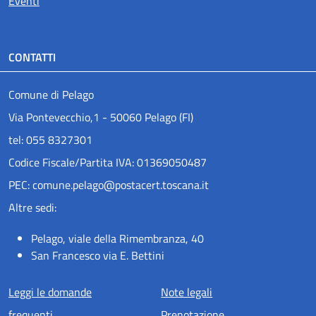
Eventi
CONTATTI
Comune di Pelago
Via Pontevecchio,1 - 50060 Pelago (FI)
tel: 055 8327301
Codice Fiscale/Partita IVA: 01369050487
PEC: comune.pelago@postacert.toscana.it
Altre sedi:
Pelago, viale della Rimembranza, 40
San Francesco via E. Bettini
Menu piè di pagina
Leggi le domande
Note legali
frequenti
Prenotazione