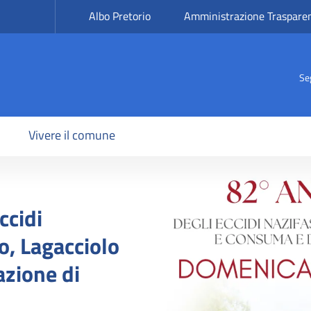
Albo Pretorio
Amministrazione Traspare
Se
Vivere il comune
a
Image
ccidi
o, Lagacciolo
azione di