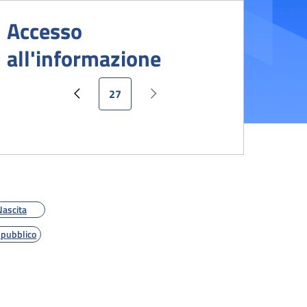
Accesso
all'informazione
Pagina attuale
27
Pagina precedente
Pagina successiva
Nascita
 pubblico