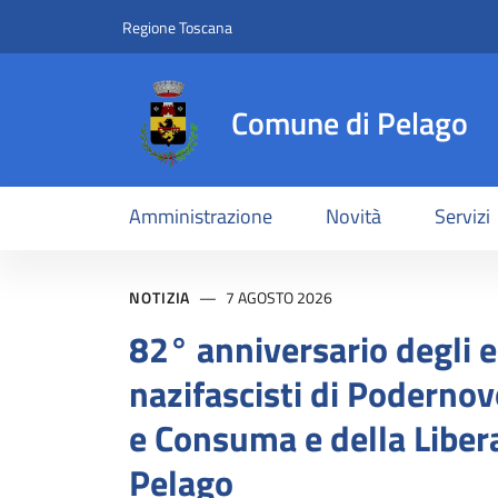
Comune di Pelago
Slim top
Salta al contenuto principale
Vai al contenuto del piè di pagina
Regione Toscana
Comune di Pelago
Amministrazione
Novità
Servizi
Contenuti in evidenz
NOTIZIA
7 AGOSTO 2026
82° anniversario degli e
nazifascisti di Podernov
e Consuma e della Liber
Pelago