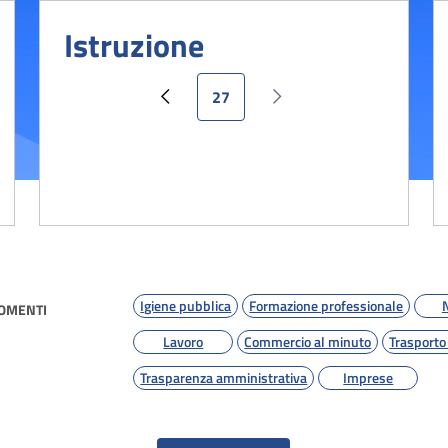
Istruzione
Pagina attuale
27
a
Pagina precedente
Pagina successiva
Igiene pubblica
Formazione professionale
GOMENTI
Lavoro
Commercio al minuto
Trasporto
Trasparenza amministrativa
Imprese