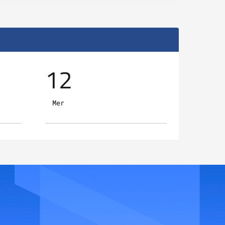
12
13
Mer
Gio