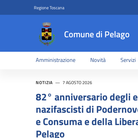
Comune di Pelago
Slim top
Salta al contenuto principale
Vai al contenuto del piè di pagina
Regione Toscana
Comune di Pelago
Amministrazione
Novità
Servizi
Contenuti in evidenz
NOTIZIA
7 AGOSTO 2026
82° anniversario degli e
nazifascisti di Podernov
e Consuma e della Liber
Pelago