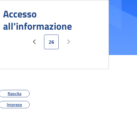
Accesso
all'informazione
Pagina attuale
26
Pagina precedente
Pagina successiva
Nascita
Imprese