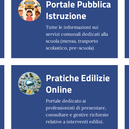
Portale Pubblica
Istruzione
Tutte le informazioni sui
servizi comunali dedicati alla
scuola (mensa, trasporto
scolastico, pre-scuola)
Pratiche Edilizie
Online
Portale dedicato ai
professionisti di presentare,
consultare e gestire richieste
relative a interventi edilizi.