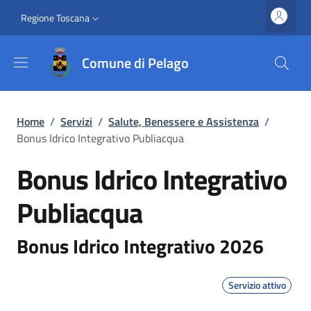
Salta al contenuto principale
Vai al contenuto del piè di pagina
Slim top
Regione Toscana
Comune di Pelago
Briciole di pane
Home
/
Servizi
/
Salute, Benessere e Assistenza
/
Bonus Idrico Integrativo Publiacqua
Bonus Idrico Integrativo
Publiacqua
Bonus Idrico Integrativo 2026
Servizio attivo