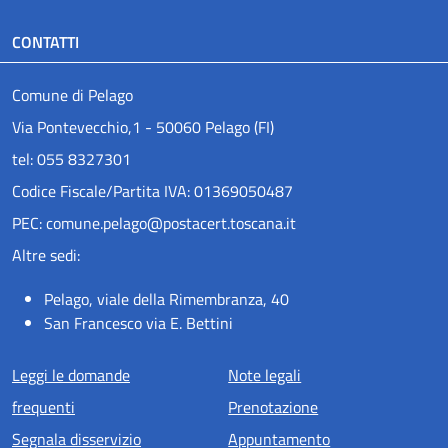
CONTATTI
Comune di Pelago
Via Pontevecchio,1 - 50060 Pelago (FI)
tel: 055 8327301
Codice Fiscale/Partita IVA: 01369050487
PEC: comune.pelago@postacert.toscana.it
Altre sedi:
Pelago, viale della Rimembranza, 40
San Francesco via E. Bettini
Menu piè di pagina
Leggi le domande
Note legali
frequenti
Prenotazione
Segnala disservizio
Appuntamento