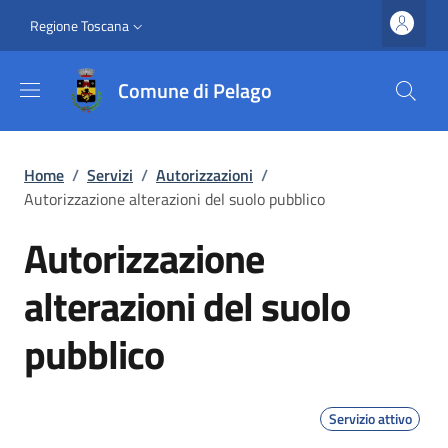
Salta al contenuto principale
Vai al contenuto del piè di pagina
Slim top
Regione Toscana
Comune di Pelago
Briciole di pane
Home
/
Servizi
/
Autorizzazioni
/
Autorizzazione alterazioni del suolo pubblico
Autorizzazione
alterazioni del suolo
pubblico
Servizio attivo