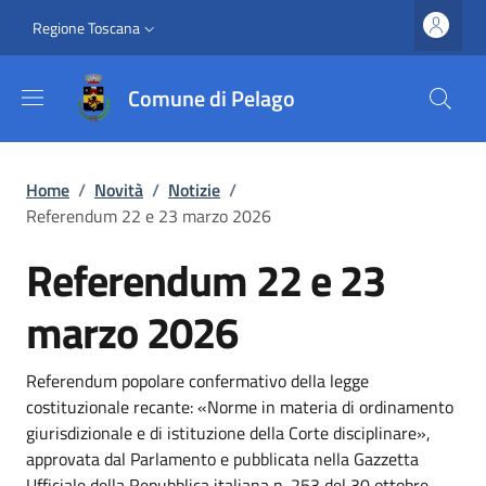
Salta al contenuto principale
Vai al contenuto del piè di pagina
Slim top
Regione Toscana
Comune di Pelago
Briciole di pane
Home
/
Novità
/
Notizie
/
Referendum 22 e 23 marzo 2026
Referendum 22 e 23
marzo 2026
Dettagli
Descrizione breve
Referendum popolare confermativo della legge
costituzionale recante: «Norme in materia di ordinamento
giurisdizionale e di istituzione della Corte disciplinare»,
approvata dal Parlamento e pubblicata nella Gazzetta
Ufficiale della Repubblica italiana n. 253 del 30 ottobre