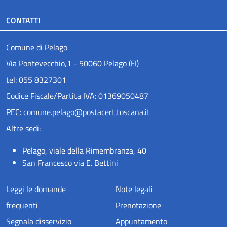
CONTATTI
Comune di Pelago
Via Pontevecchio,1 - 50060 Pelago (FI)
tel: 055 8327301
Codice Fiscale/Partita IVA: 01369050487
PEC: comune.pelago@postacert.toscana.it
Altre sedi:
Pelago, viale della Rimembranza, 40
San Francesco via E. Bettini
Menu piè di pagina
Leggi le domande
Note legali
frequenti
Prenotazione
Segnala disservizio
Appuntamento