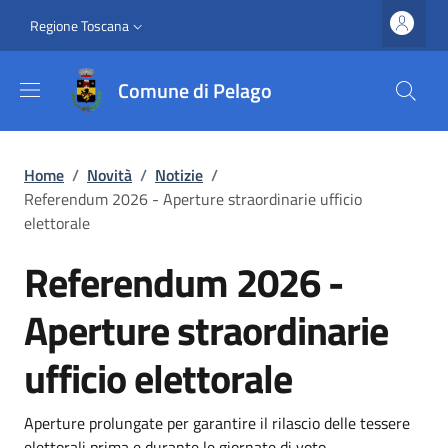
Salta al contenuto principale
Vai al contenuto del piè di pagina
Slim top
Regione Toscana
Comune di Pelago
Briciole di pane
Home
/
Novità
/
Notizie
/
Referendum 2026 - Aperture straordinarie ufficio
elettorale
Referendum 2026 -
Aperture straordinarie
ufficio elettorale
Dettagli
Descrizione breve
Aperture prolungate per garantire il rilascio delle tessere
elettorali prima e durante le giornate di voto