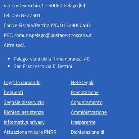
Via Pontevecchio,1 - 50060 Pelago (FI)
tel: 055 8327301
Codice Fiscale/Partita IVA: 01369050487
PEC: comune.pelago@postacert.toscana.it
Altre sedi:
Pelago, viale della Rimembranza, 40
San Francesco via E. Bettini
Menu piè di pagina
Leggi le domande
Note legali
frequenti
Prenotazione
Segnala disservizio
Appuntamento
Richiedi assistenza
Amministrazione
Informativa privacy
trasparente
Attuazione misure PNRR
Dichiarazione di