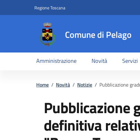
Slim top
Salta al contenuto principale
Vai al contenuto del piè di pagina
Regione Toscana
Comune di Pelago
Amministrazione
Novità
Servizi
Briciole di pane
Home
/
Novità
/
Notizie
/
Pubblicazione grad
Pubblicazione 
definitiva relat