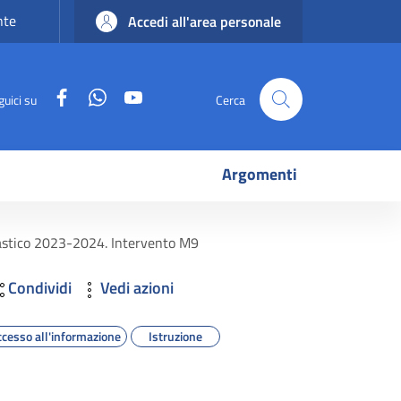
nte
Accedi all'area personale
Facebook
WhatsApp
YouTube
guici su
Cerca
Argomenti
olastico 2023-2024. Intervento M9
Condividi
Vedi azioni
ccesso all'informazione
Istruzione