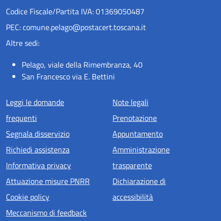
Codice Fiscale/Partita IVA: 01369050487
PEC: comune.pelago@postacert.toscana.it
Altre sedi:
Pelago, viale della Rimembranza, 40
San Francesco via E. Bettini
Menu piè di pagina
Leggi le domande
Note legali
frequenti
Prenotazione
Segnala disservizio
Appuntamento
Richiedi assistenza
Amministrazione
Informativa privacy
trasparente
Attuazione misure PNRR
Dichiarazione di
Cookie policy
accessibilità
Meccanismo di feedback