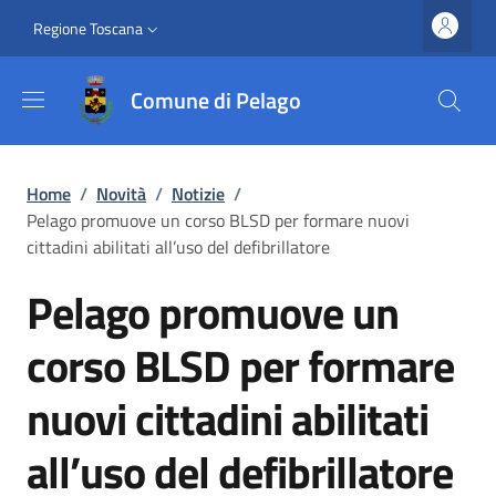
Salta al contenuto principale
Vai al contenuto del piè di pagina
Slim top
Regione Toscana
Comune di Pelago
Briciole di pane
Home
/
Novità
/
Notizie
/
Pelago promuove un corso BLSD per formare nuovi
cittadini abilitati all’uso del defibrillatore
Pelago promuove un
corso BLSD per formare
nuovi cittadini abilitati
all’uso del defibrillatore