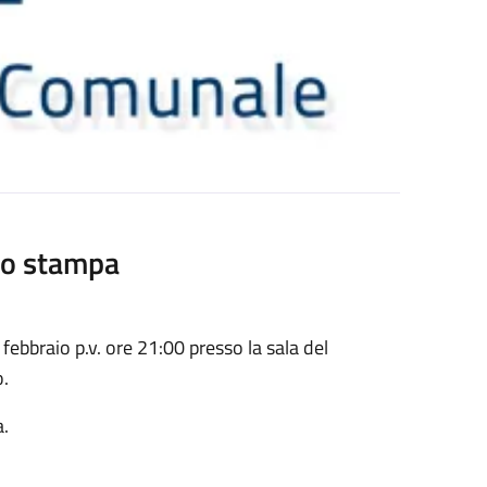
to stampa
ebbraio p.v. ore 21:00 presso la sala del
o.
a.