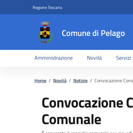
Slim top
Salta al contenuto principale
Vai al contenuto del piè di pagina
Regione Toscana
Comune di Pelago
Amministrazione
Novità
Servizi
Briciole di pane
Home
/
Novità
/
Notizie
/
Convocazione Cons
Convocazione C
Comunale