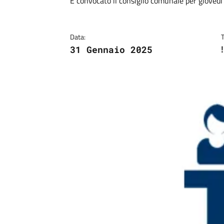
Dettagli
Descrizione breve
È convocato il consiglio comunale per giovedì 
Data:
31 Gennaio 2025
Image