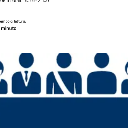
06 febbraio p.v. ore 21:00
Tempo di lettura:
! minuto