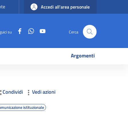
nte
Accedi all'area personale
Facebook
WhatsApp
YouTube
guici su
Cerca
Argomenti
Condividi
Vedi azioni
omunicazione istituzionale