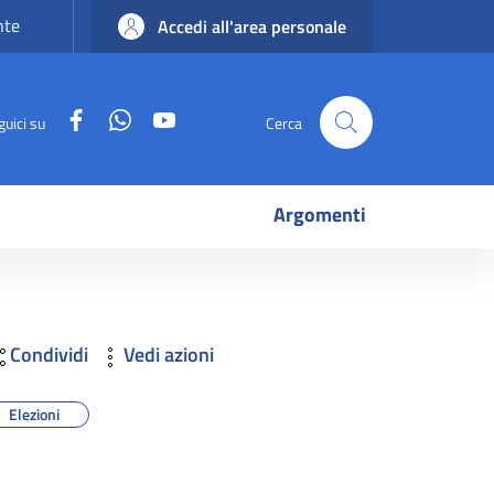
nte
Accedi all'area personale
Facebook
WhatsApp
YouTube
guici su
Cerca
Argomenti
Condividi
Vedi azioni
Elezioni