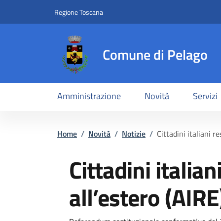
Slim top
Salta al contenuto principale
Vai al contenuto del piè di pagina
Regione Toscana
Comune di Pelago
Amministrazione
Novità
Servizi
Briciole di pane
Home
/
Novità
/
Notizie
/
Cittadini italiani re
Cittadini italian
all’estero (AIRE