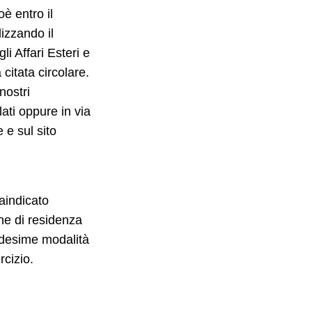
oè entro il
lizzando il
i Affari Esteri e
citata circolare.
nostri
lati oppure in via
 e sul sito
aindicato
one di residenza
edesime modalità
rcizio.