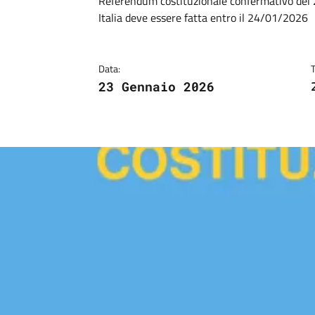
Dettagli
Descrizione breve
Referendum costituzionale confermativo del 2
Italia deve essere fatta entro il 24/01/2026
Data:
23 Gennaio 2026
Image