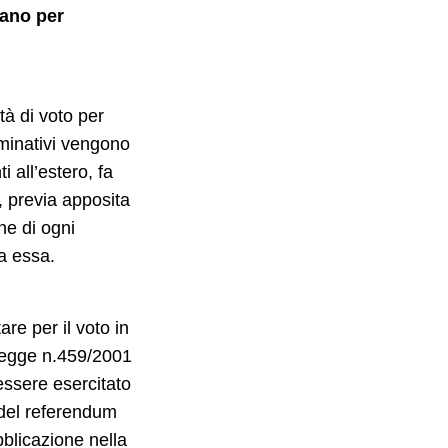
ano per
tà di voto per
nominativi vengono
ti all’estero, fa
a, previa apposita
ne di ogni
 a essa.
tare per il voto in
a legge n.459/2001
essere esercitato
 del referendum
bblicazione nella