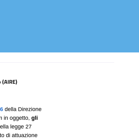
o (AIRE)
26
della Direzione
um in oggetto,
gli
della legge 27
o di attuazione