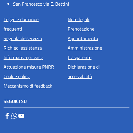
San Francesco via E. Bettini
Menu piè di pagina
Leggi le domande
Note legali
frequenti
Prenotazione
Segnala disservizio
Appuntamento
Richiedi assistenza
Amministrazione
Informativa privacy
trasparente
Attuazione misure PNRR
Dichiarazione di
Cookie policy
accessibilità
Meccanismo di feedback
SEGUICI SU
Facebook
WhatsApp
YouTube