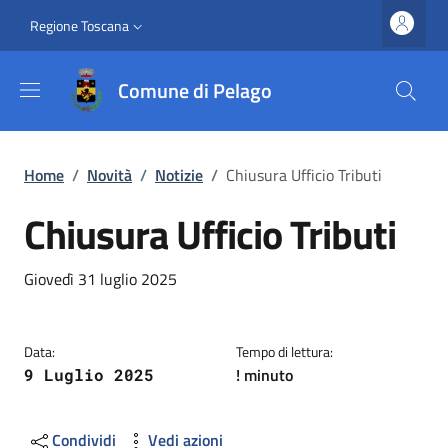
Salta al contenuto principale
Vai al contenuto del piè di pagina
Slim top
Regione Toscana
Comune di Pelago
Briciole di pane
Home
/
Novità
/
Notizie
/
Chiusura Ufficio Tributi
Chiusura Ufficio Tributi
Dettagli
Descrizione breve
Giovedì 31 luglio 2025
Data:
Tempo di lettura:
! minuto
9 Luglio 2025
Condividi
Vedi azioni