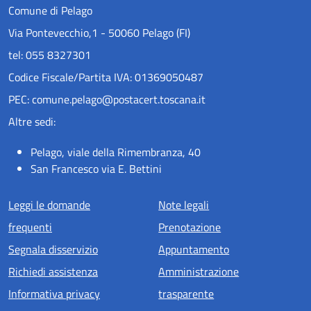
Comune di Pelago
Via Pontevecchio,1 - 50060 Pelago (FI)
tel: 055 8327301
Codice Fiscale/Partita IVA: 01369050487
PEC: comune.pelago@postacert.toscana.it
Altre sedi:
Pelago, viale della Rimembranza, 40
San Francesco via E. Bettini
Menu piè di pagina
Leggi le domande
Note legali
frequenti
Prenotazione
Segnala disservizio
Appuntamento
Richiedi assistenza
Amministrazione
Informativa privacy
trasparente