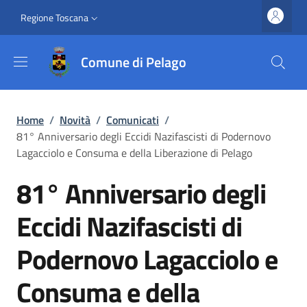
Salta al contenuto principale
Vai al contenuto del piè di pagina
Slim top
Regione Toscana
Comune di Pelago
Briciole di pane
Home
/
Novità
/
Comunicati
/
81° Anniversario degli Eccidi Nazifascisti di Podernovo
Lagacciolo e Consuma e della Liberazione di Pelago
81° Anniversario degli
Eccidi Nazifascisti di
Podernovo Lagacciolo e
Consuma e della