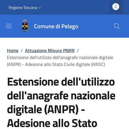
Salta al contenuto principale
Vai al contenuto del piè di pagina
Slim top
Regione Toscana
Comune di Pelago
Briciole di pane
Home
/
Attuazione Misure PNRR
/
Estensione dell'utilizzo dell'anagrafe nazionale digitale
(ANPR) - Adesione allo Stato Civile digitale (ANSC)
Estensione dell'utilizzo
dell'anagrafe nazionale
digitale (ANPR) -
Adesione allo Stato