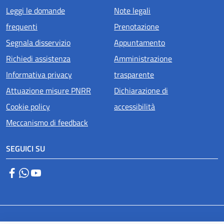
Menu piè di pagina
Leggi le domande
Note legali
frequenti
Prenotazione
Segnala disservizio
Appuntamento
Richiedi assistenza
Amministrazione
Informativa privacy
trasparente
Attuazione misure PNRR
Dichiarazione di
Cookie policy
accessibilità
Meccanismo di feedback
SEGUICI SU
Facebook
WhatsApp
YouTube