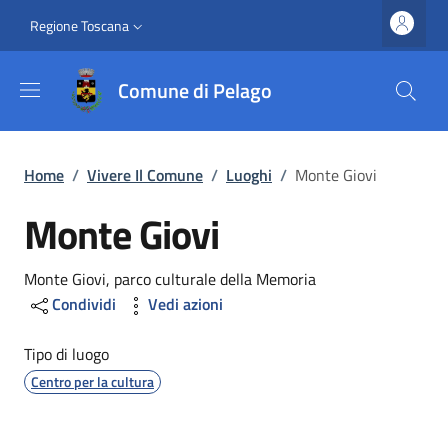
Salta al contenuto principale
Vai al contenuto del piè di pagina
Slim top
Regione Toscana
Comune di Pelago
Briciole di pane
Home
/
Vivere Il Comune
/
Luoghi
/
Monte Giovi
Monte Giovi
Dettagli
Monte Giovi, parco culturale della Memoria
Condividi
Vedi azioni
Tipo di luogo
Centro per la cultura