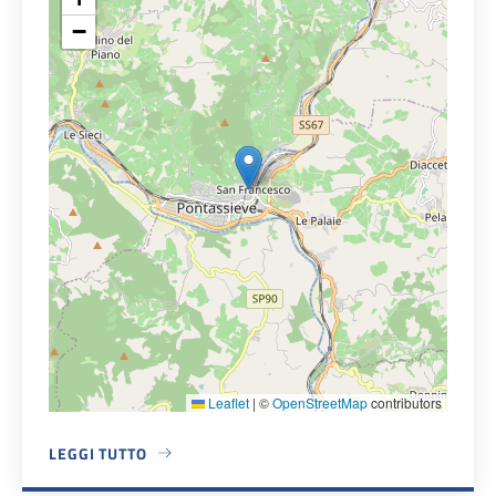
−
Leaflet
|
©
OpenStreetMap
contributors
LEGGI TUTTO
A PROPOSITO DI PIAZZA VERDI