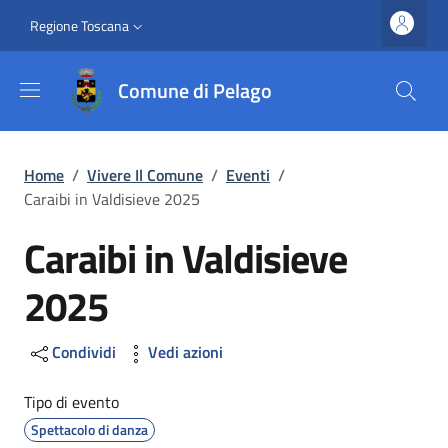
Salta al contenuto principale
Vai al contenuto del piè di pagina
Slim top
Regione Toscana
Comune di Pelago
Briciole di pane
Home
/
Vivere Il Comune
/
Eventi
/
Caraibi in Valdisieve 2025
Caraibi in Valdisieve
2025
Condividi
Vedi azioni
Tipo di evento
Spettacolo di danza