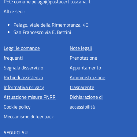
PEC: comune.pelago@postacert.toscana.it
Altre sedi:
Pelago, viale della Rimembranza, 40
San Francesco via E. Bettini
Menu piè di pagina
Leggi le domande
Note legali
frequenti
Prenotazione
Segnala disservizio
Appuntamento
Richiedi assistenza
Amministrazione
Informativa privacy
trasparente
Attuazione misure PNRR
Dichiarazione di
Cookie policy
accessibilità
Meccanismo di feedback
SEGUICI SU