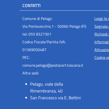
CONTATTI
Men
Comune di Pelago
Leggi le
Via Pontevecchio,1 - 50060 Pelago (FI)
Segnala 
tel: 055 8327301
Richiedi
Codice Fiscale/Partita IVA:
Informat
01369050487
Attuazi
PEC:
Cookie p
comune.pelago@postacert.toscana.it
Altre sedi:
Pelago, viale della
Rimembranza, 40
San Francesco via E. Bettini