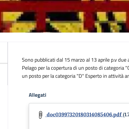
Descrizione
Sono pubblicati dal 15 marzo al 13 aprile p.v due 
Pelago per la copertura di un posto di categoria "C
un posto per la categoria "D" Esperto in attività a
Allegati
Document
doc03997320180314085406.pdf
(1