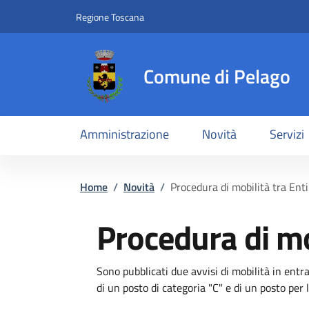
Slim top
Salta al contenuto principale
Vai al contenuto del piè di pagina
Regione Toscana
Comune di Pelago
Amministrazione
Novità
Servizi
Briciole di pane
Home
/
Novità
/
Procedura di mobilità tra Enti
Procedura di mo
Dettagli
Descrizione breve
Sono pubblicati due avvisi di mobilità in ent
di un posto di categoria "C" e di un posto per 