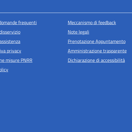
u piè di pagina
 domande frequenti
Meccanismo di feedback
disservizio
Note legali
 assistenza
Prenotazione Appuntamento
iva privacy
Amministrazione trasparente
one misure PNRR
Dichiarazione di accessibilità
olicy