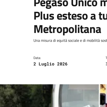
Pegaso Unico m
Plus esteso a tu
Metropolitana
Dettagli
Descrizione breve
Una misura di equità sociale e di mobilità soste
Data:
2 Luglio 2026
Image