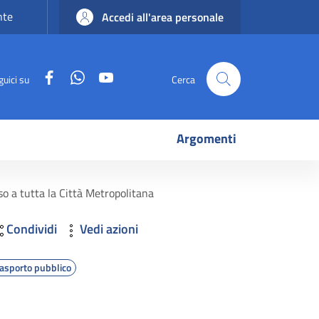
nte
Accedi all'area personale
Facebook
WhatsApp
YouTube
guici su
Cerca
Argomenti
so a tutta la Città Metropolitana
Condividi
Vedi azioni
rasporto pubblico