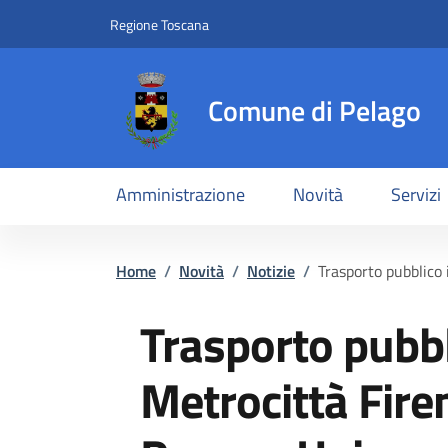
Slim top
Salta al contenuto principale
Vai al contenuto del piè di pagina
Regione Toscana
Comune di Pelago
Amministrazione
Novità
Servizi
Briciole di pane
Home
/
Novità
/
Notizie
/
Trasporto pubblico 
Trasporto pubbl
Metrocittà Firen