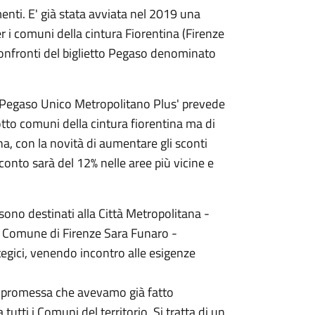
nti. E' già stata avviata nel 2019 una
r i comuni della cintura Fiorentina (Firenze
confronti del biglietto Pegaso denominato
i 'Pegaso Unico Metropolitano Plus' prevede
 otto comuni della cintura fiorentina ma di
na, con la novità di aumentare gli sconti
conto sarà del 12% nelle aree più vicine e
 sono destinati alla Città Metropolitana -
el Comune di Firenze Sara Funaro -
ategici, venendo incontro alle esigenze
lla promessa che avevamo già fatto
tutti i Comuni del territorio. Si tratta di un