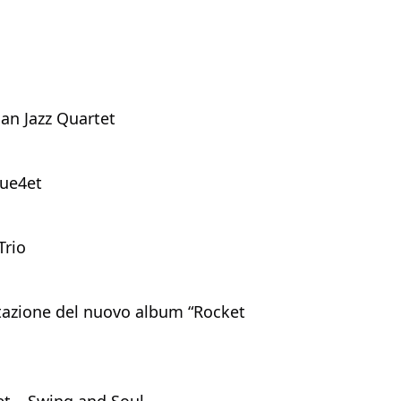
ian Jazz Quartet
lue4et
Trio
ntazione del nuovo album “Rocket 
et – Swing and Soul