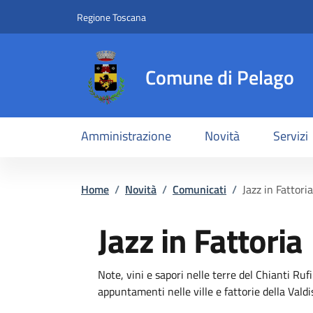
Slim top
Salta al contenuto principale
Vai al contenuto del piè di pagina
Regione Toscana
Comune di Pelago
Amministrazione
Novità
Servizi
Briciole di pane
Home
/
Novità
/
Comunicati
/
Jazz in Fattoria
Jazz in Fattoria
Dettagli
Descrizione breve
Note, vini e sapori nelle terre del Chianti Ruf
appuntamenti nelle ville e fattorie della Valdi