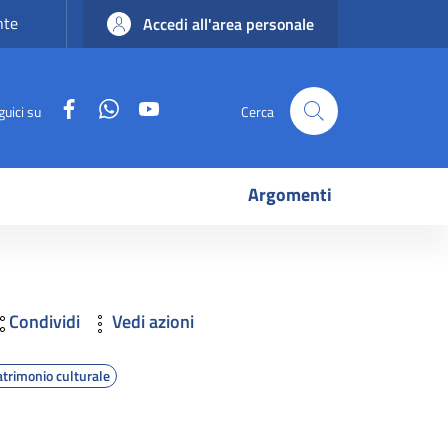
nte
Accedi all'area personale
Facebook
WhatsApp
YouTube
guici su
Cerca
Argomenti
Condividi
Vedi azioni
atrimonio culturale