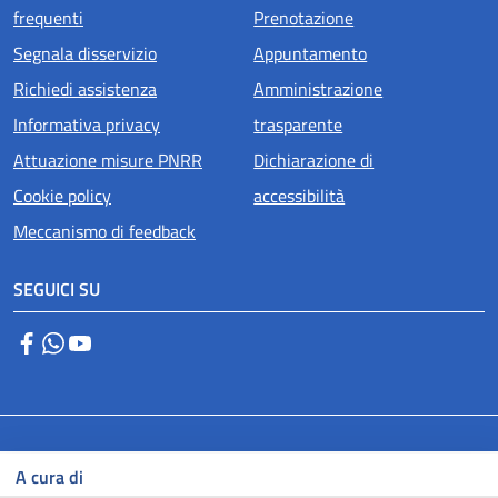
frequenti
Prenotazione
Segnala disservizio
Appuntamento
Richiedi assistenza
Amministrazione
Informativa privacy
trasparente
Attuazione misure PNRR
Dichiarazione di
Cookie policy
accessibilità
Meccanismo di feedback
SEGUICI SU
Facebook
WhatsApp
YouTube
Small prints
A cura di