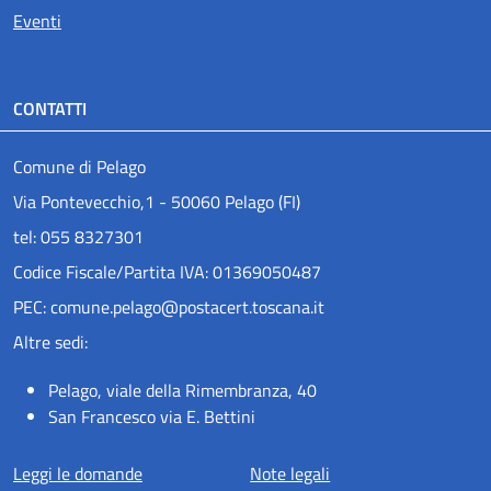
Eventi
CONTATTI
Comune di Pelago
Via Pontevecchio,1 - 50060 Pelago (FI)
tel: 055 8327301
Codice Fiscale/Partita IVA: 01369050487
PEC: comune.pelago@postacert.toscana.it
Altre sedi:
Pelago, viale della Rimembranza, 40
San Francesco via E. Bettini
Menu piè di pagina
Leggi le domande
Note legali