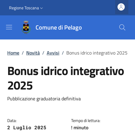
Salta al contenuto principale
Vai al contenuto del piè di pagina
Slim top
Regione Toscana
Comune di Pelago
Briciole di pane
Home
/
Novità
/
Avvisi
/
Bonus idrico integrativo 2025
Bonus idrico integrativo
2025
Dettagli
Descrizione breve
Pubblicazione graduatoria definitiva
Data:
Tempo di lettura:
! minuto
2 Luglio 2025