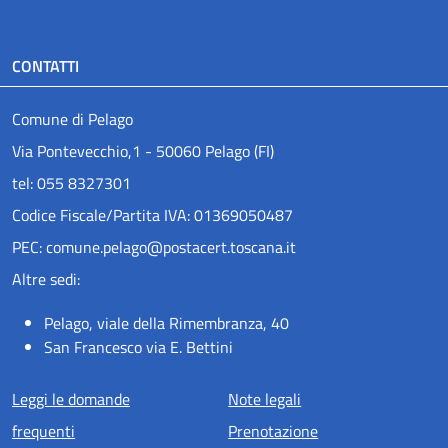
CONTATTI
Comune di Pelago
Via Pontevecchio,1 - 50060 Pelago (FI)
tel: 055 8327301
Codice Fiscale/Partita IVA: 01369050487
PEC: comune.pelago@postacert.toscana.it
Altre sedi:
Pelago, viale della Rimembranza, 40
San Francesco via E. Bettini
Menu piè di pagina
Leggi le domande
Note legali
frequenti
Prenotazione