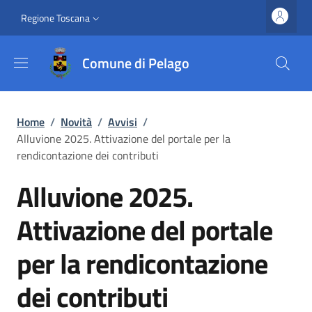
Salta al contenuto principale
Vai al contenuto del piè di pagina
Slim top
Regione Toscana
Comune di Pelago
Briciole di pane
Home
/
Novità
/
Avvisi
/
Alluvione 2025. Attivazione del portale per la
rendicontazione dei contributi
Alluvione 2025.
Attivazione del portale
per la rendicontazione
dei contributi