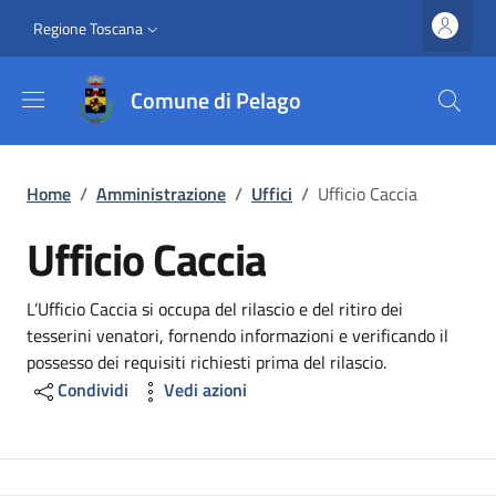
Salta al contenuto principale
Vai al contenuto del piè di pagina
Slim top
Regione Toscana
Comune di Pelago
Briciole di pane
Home
/
Amministrazione
/
Uffici
/
Ufficio Caccia
Ufficio Caccia
Dettagli
L’Ufficio Caccia si occupa del rilascio e del ritiro dei
tesserini venatori, fornendo informazioni e verificando il
possesso dei requisiti richiesti prima del rilascio.
Condividi
Vedi azioni