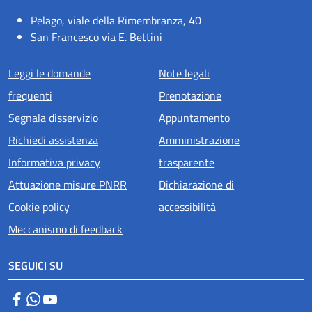
Pelago, viale della Rimembranza, 40
San Francesco via E. Bettini
Menu piè di pagina
Leggi le domande
Note legali
frequenti
Prenotazione
Segnala disservizio
Appuntamento
Richiedi assistenza
Amministrazione
Informativa privacy
trasparente
Attuazione misure PNRR
Dichiarazione di
Cookie policy
accessibilità
Meccanismo di feedback
SEGUICI SU
Facebook
WhatsApp
YouTube