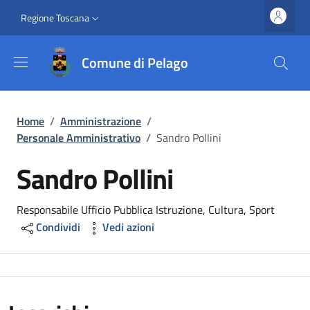
Salta al contenuto principale
Vai al contenuto del piè di pagina
Slim top
Regione Toscana
Comune di Pelago
Briciole di pane
Home
/
Amministrazione
/
Personale Amministrativo
/
Sandro Pollini
Sandro Pollini
Responsabile Ufficio Pubblica Istruzione, Cultura, Sport
Condividi
Vedi azioni