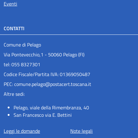
Eventi
CONTATTI
Comune di Pelago
Via Pontevecchio,1 - 50060 Pelago (FI)
tel: 055 8327301
Codice Fiscale/Partita IVA: 01369050487
PEC: comune.pelago@postacert.toscana.it
Altre sedi:
Pelago, viale della Rimembranza, 40
San Francesco via E. Bettini
Menu piè di pagina
Leggi le domande
Note legali