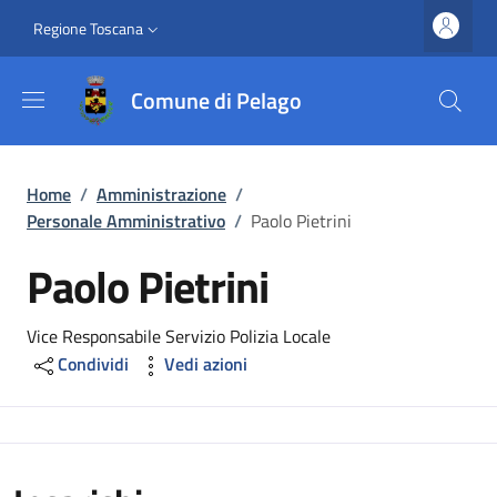
Salta al contenuto principale
Vai al contenuto del piè di pagina
Slim top
Regione Toscana
Comune di Pelago
Briciole di pane
Home
/
Amministrazione
/
Personale Amministrativo
/
Paolo Pietrini
Paolo Pietrini
Vice Responsabile Servizio Polizia Locale
Condividi
Vedi azioni