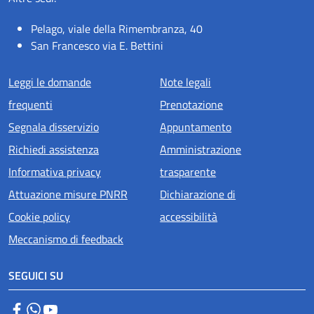
Pelago, viale della Rimembranza, 40
San Francesco via E. Bettini
Menu piè di pagina
Leggi le domande
Note legali
frequenti
Prenotazione
Segnala disservizio
Appuntamento
Richiedi assistenza
Amministrazione
Informativa privacy
trasparente
Attuazione misure PNRR
Dichiarazione di
Cookie policy
accessibilità
Meccanismo di feedback
SEGUICI SU
Facebook
WhatsApp
YouTube