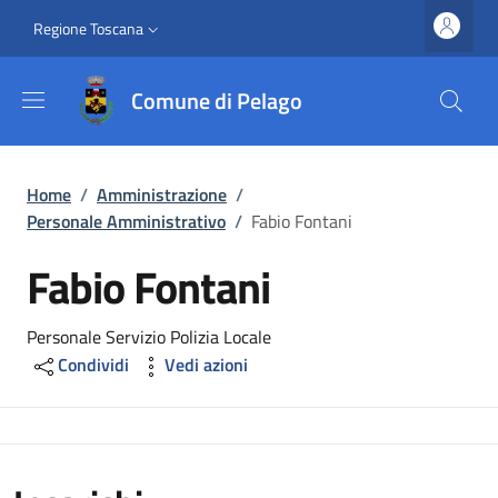
Salta al contenuto principale
Vai al contenuto del piè di pagina
Slim top
Regione Toscana
Comune di Pelago
Briciole di pane
Home
/
Amministrazione
/
Personale Amministrativo
/
Fabio Fontani
Fabio Fontani
Personale Servizio Polizia Locale
Condividi
Vedi azioni