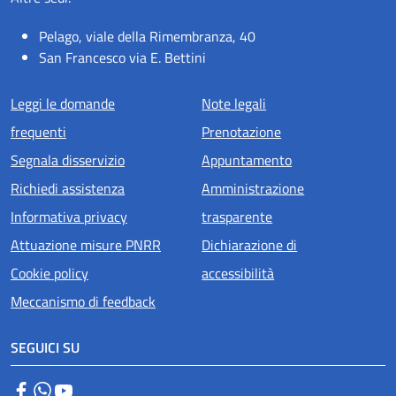
Pelago, viale della Rimembranza, 40
San Francesco via E. Bettini
Menu piè di pagina
Leggi le domande
Note legali
frequenti
Prenotazione
Segnala disservizio
Appuntamento
Richiedi assistenza
Amministrazione
Informativa privacy
trasparente
Attuazione misure PNRR
Dichiarazione di
Cookie policy
accessibilità
Meccanismo di feedback
SEGUICI SU
Facebook
WhatsApp
YouTube