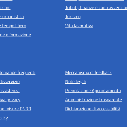
azioni
Tributi, finanze e contravvenzio
e urbanistica
Turismo
e tempo libero
Vita lavorativa
ne e formazione
u piè di pagina
 domande frequenti
Meccanismo di feedback
disservizio
Note legali
 assistenza
Prenotazione Appuntamento
iva privacy
Amministrazione trasparente
one misure PNRR
Dichiarazione di accessibilità
olicy