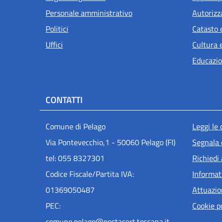
Personale amministrativo
Autorizz
Politici
Catasto 
Uffici
Cultura 
Educazio
CONTATTI
Men
Comune di Pelago
Leggi le
Via Pontevecchio,1 - 50060 Pelago (FI)
Segnala 
tel: 055 8327301
Richiedi
Codice Fiscale/Partita IVA:
Informat
01369050487
Attuazi
PEC:
Cookie p
comune.pelago@postacert.toscana.it