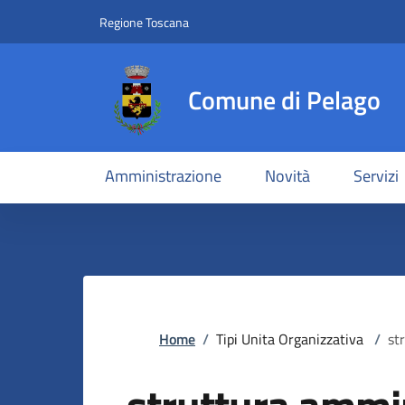
Slim top
Salta al contenuto principale
Vai al contenuto del piè di pagina
Regione Toscana
Comune di Pelago
Amministrazione
Novità
Servizi
Briciole di pane
Home
/
Tipi Unita Organizzativa
/
st