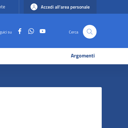
nte
Accedi all'area personale
Facebook
WhatsApp
YouTube
guici su
Cerca
Argomenti